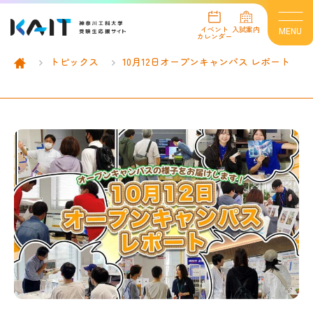
イベント
入試案内
MENU
カレンダー
トピックス
10月12日オープンキャンパス レポート
イベント情報
イベントカレンダー
オープンキャンパス
進学相談会
オンライン個別相談会
個別見学
インターネット出願
入試案内