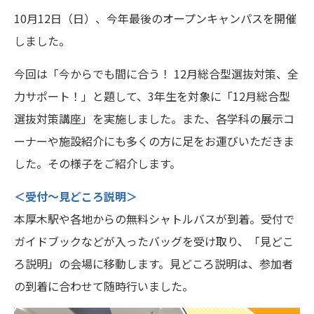
奨学金制度について
10月12日（日）、今年最後のオープンキャンパスを開催
しました。
保護者の方へ
今回は「今からでも間に合う！ 12月総合型選抜対策、全
高大連携・探究学習支援
力サポート！」と題して、3年生を対象に「12月総合型
選抜対策講座」を実施しました。また、各学科の展示コ
このサイトについて
ーナーや施設紹介にも多くの方に足をお運びいただきま
神奈川工科大学 公式サイト
した。その様子をご紹介します。
＜受付〜見どころ説明＞
交通アクセス
トピックス
本厚木駅や各地からの無料シャトルバスが到着。受付で
デジタル
ガイドブックなどが入ったバッグを受け取り、「見どこ
資料請求
パンフレット
ろ説明」の会場に移動します。見どころ説明は、参加者
の到着に合わせて随時行いました。