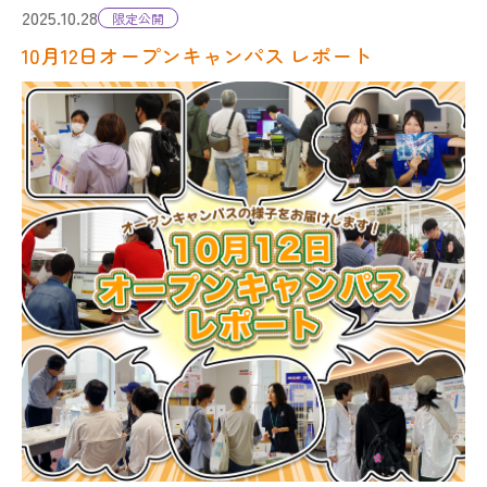
入試FAQ／お問い合わせ
2025.10.28
限定公開
10月12日オープンキャンパス レポート
・総合型選抜
・学校推薦型選抜
・一般選抜
・外国人留学生試験
・大学院入試
・編入学試験
学部・学科
KAITの魅力、もっと紹介！