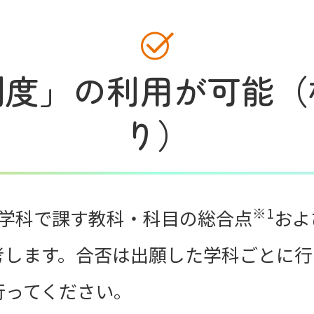
制度」の利用が可能
（
り）
※1
各学科で課す教科・科目の総合点
およ
考します。合否は出願した学科ごとに行
行ってください。