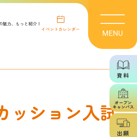
ITの魅力、もっと紹介！
イベント
カレンダー
MENU
資料
ス
トピックス
デジタル
カッション入試
オープン
キャンパス
パンフレット
出願