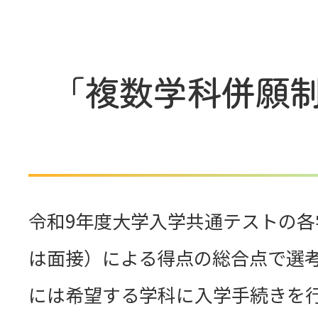
オンライン個別相談会
個別見学
「複数学科併願
インターネット出願
入試案内
令和9年度大学入学共通テストの
入試FAQ／お問い合わせ
は面接）による得点の総合点で選
・総合型選抜
には希望する学科に入学手続きを