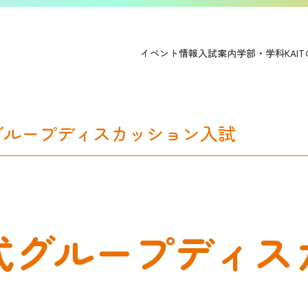
イベント情報
入試案内
学部・学科
KA
グループディスカッション入試
交通アクセ
式グループディス
資料請求