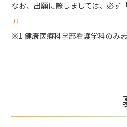
なお、出願に際しましては、必ず
・学校推薦型選抜
す）
・一般選抜
1 健康医療科学部看護学科のみ
・外国人留学生試験
・大学院入試
・編入学試験
学部・学科