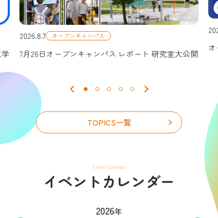
20
2026.8.7
オープンキャンパス
オ
工学
7月26日オープンキャンパス レポート 研究室大公開
公式SNSアカウント
TOPICS一覧
Event Calendar
イベントカレンダー
2026
年