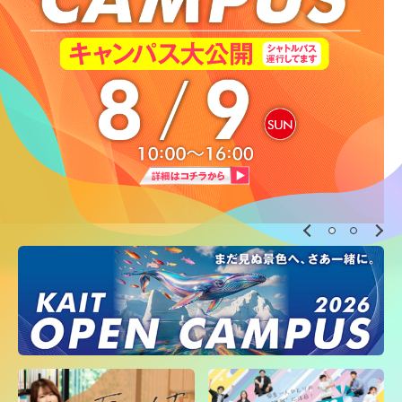
入試FAQ／お問い合わせ
・総合型選抜
・学校推薦型選抜
・一般選抜
・外国人留学生試験
・大学院入試
・編入学試験
学部・学科
KAITの魅力、もっと紹介！