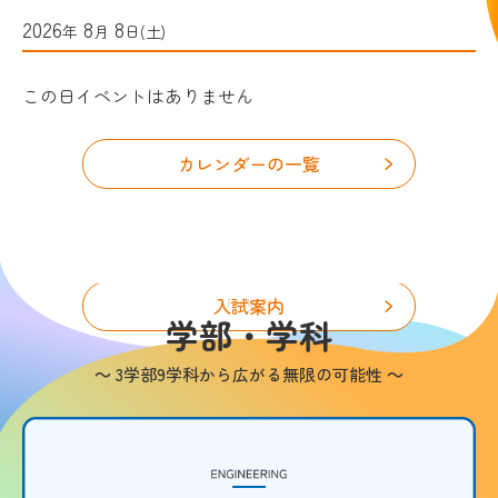
2026
8
8
年
月
日(土)
この日イベントはありません
カレンダーの一覧
自分にあった入試を探す
入試案内
FACULTY
学部・学科
～ 3学部9学科から広がる無限の可能性 ～