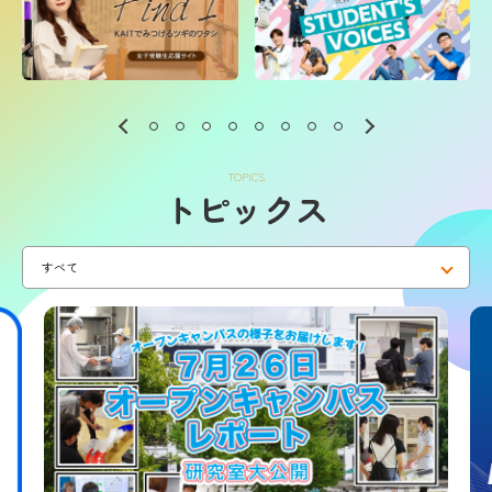
奨学金制度について
保護者の方へ
高大連携・探究学習支援
TOPICS
このサイトについて
トピックス
神奈川工科大学 公式サイト
交通アクセス
トピックス
デジタル
資料請求
パンフレット