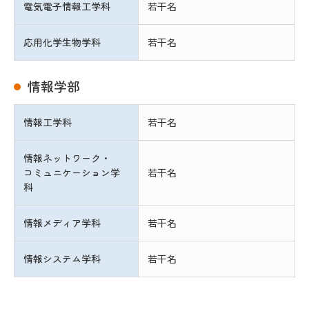
電気電子情報工学科
若干名
奨学金制度について
応用化学生物学科
若干名
保護者の方へ
高大連携・探究学習支援
情報学部
このサイトについて
情報工学科
若干名
神奈川工科大学 公式サイト
情報ネットワーク・
コミュニケーション学
若干名
科
交通アクセス
トピックス
情報メディア学科
若干名
デジタル
資料請求
パンフレット
情報システム学科
若干名