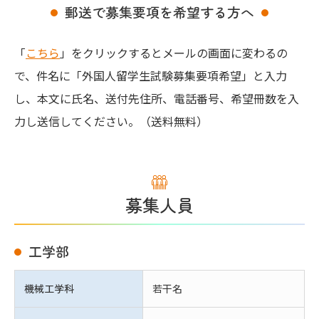
入試FAQ／お問い合わせ
郵送で募集要項を希望する方へ
・総合型選抜
「
こちら
」をクリックするとメールの画面に変わるの
で、件名に「外国人留学生試験募集要項希望」と入力
・学校推薦型選抜
し、本文に氏名、送付先住所、電話番号、希望冊数を入
・一般選抜
力し送信してください。（送料無料）
・外国人留学生試験
・大学院入試
募集人員
・編入学試験
工学部
学部・学科
機械工学科
若干名
KAITの魅力、もっと紹介！