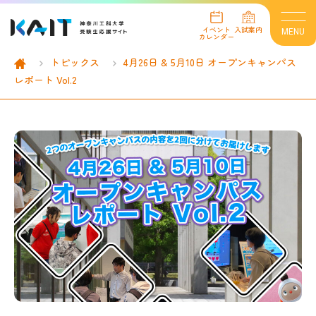
イベント
入試案内
MENU
カレンダー
トピックス
4月26日 & 5月10日 オープンキャンパス
レポート Vol.2
イベント情報
イベントカレンダー
オープンキャンパス
進学相談会
オンライン個別相談会
個別見学
インターネット出願
入試案内