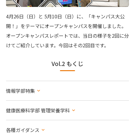
奨学金制度について
4月26日（日）と 5月10日（日）に、「キャンパス大公
保護者の方へ
開！」をテーマにオープンキャンパスを開催しました。
オープンキャンパスレポートでは、当日の様子を2回に分
高大連携・探究学習支援
けてご紹介しています。今回はその2回目です。
このサイトについて
Vol.2 もくじ
神奈川工科大学 公式サイト
交通アクセス
トピックス
情報学部特集
デジタル
資料請求
パンフレット
健康医療科学部 管理栄養学科
各種ガイダンス