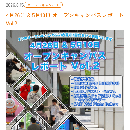
入試FAQ／お問い合わせ
2026.6.15
オープンキャンパス
4月26日 & 5月10日 オープンキャンパスレポート
・総合型選抜
Vol.2
・学校推薦型選抜
・一般選抜
・外国人留学生試験
・大学院入試
・編入学試験
学部・学科
KAITの魅力、もっと紹介！