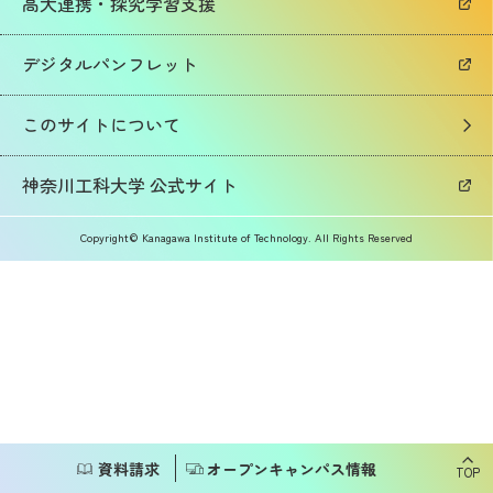
高大連携・探究学習支援
入試FAQ／お問い合わせ
・総合型選抜
デジタルパンフレット
・学校推薦型選抜
このサイトについて
・一般選抜
神奈川工科大学 公式サイト
・外国人留学生試験
Copyright© Kanagawa Institute of Technology. All Rights Reserved
・大学院入試
・編入学試験
学部・学科
KAITの魅力、もっと紹介！
資料請求
オープンキャンパス情報
TOP