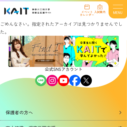
共通テスト方式C日程入試
見つかりませんでした
イベント
入試案内
MENU
カレンダー
ごめんなさい。指定されたアーカイブは見つかりませんでし
た。
イベント情報
イベントカレンダー
オープンキャンパス
進学相談会
公式SNSアカウント
オンライン個別相談会
個別見学
インターネット出願
保護者の方へ
入試案内