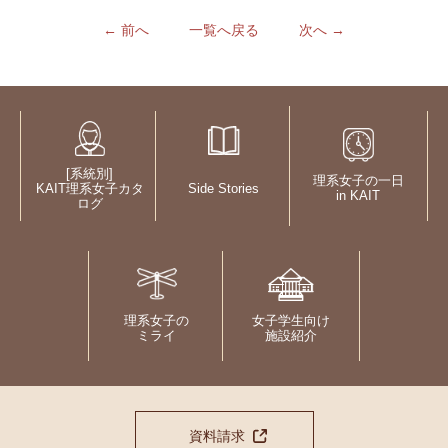
← 前へ
一覧へ戻る
次へ →
[系統別]
理系女子の一日
KAIT理系女子カタ
Side Stories
in KAIT
ログ
理系女子の
女子学生向け
ミライ
施設紹介
資料請求